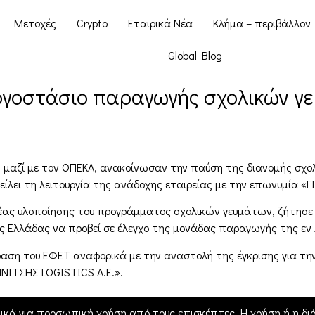
Μετοχές
Crypto
Εταιρικά Νέα
Κλήμα – περιβάλλον
Global Blog
 εργοστάσιο παραγωγής σχολικών γ
ας, μαζί με τον ΟΠΕΚΑ, ανακοίνωσαν την παύση της διανομής σχ
λει τη λειτουργία της ανάδοχης εταιρείας με την επωνυμία «Γ
ρέας υλοποίησης του προγράμματος σχολικών γευμάτων, ζήτησε 
άς Ελλάδας να προβεί σε έλεγχο της μονάδας παραγωγής της εν 
πόφαση του ΕΦΕΤ αναφορικά με την αναστολή της έγκρισης για 
ΝΙΤΣΗΣ LOGISTICS Α.Ε.».
ικά για προσωπική χρήση από τους επισκέπτες. Η χρήση ή η διά