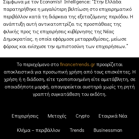
Σύμφωνα με τον Economist Intelligence: “Στην Ελλάδα
παρατηρήθηκε η μεγαλύτερη βελτίωση στο επιχειρηματικό
περιβάλλον κατά τη διάρκεια της εξεταζόμενης περιόδου. Η
ανάπτυξη αυτή αντικατοπτρίζει τις προσπάθειες της
φιλικής προς τις επιχειρήσεις κυβέρνησης της Νέας
Δημοκρατίας, η οποία εφάρμοσε μεταρρυθμίσεις, μείωσε
φόρους και ενίσχυσε την εμπιστοσύνη των επιχειρήσεων.”
Το περιεχόμενο στο
financetrends.gr
προορίζεται
αποκλειστικά για προσωπική χρήση από τους επισκέπτες. Η
χρήση ή η διάδοση, είτε τροποποιημένη είτε αμετάβλητη, σε
οποιαδήποτε μορφή, απαγορεύεται αυστηρά χωρίς τη ρητή
γραπτή συγκατάθεση του εκδότη.
Επιχειρήσεις
Μετοχές
Crypto
Εταιρικά Νέα
Κλήμα – περιβάλλον
Trends
Businessman