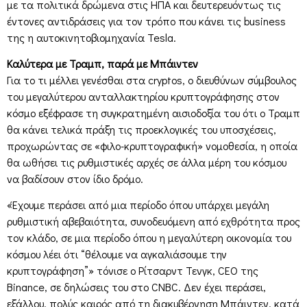
με τα πολιτικά δρώμενα στις ΗΠΑ και δευτερευόντως τις
έντονες αντιδράσεις για τον τρόπο που κάνει τις business
της η αυτοκινητοβιομηχανία Tesla.
Καλύτερα με Τραμπ, παρά με Μπάιντεν
Για το τι μέλλει γενέσθαι στα cryptos, ο διευθύνων σύμβουλος
του μεγαλύτερου ανταλλακτηρίου κρυπτογράφησης στον
κόσμο εξέφρασε τη συγκρατημένη αισιοδοξία του ότι ο Τραμπ
θα κάνει τελικά πράξη τις προεκλογικές του υποσχέσεις,
προχωρώντας σε «φιλο-κρυπτογραφική» νομοθεσία, η οποία
θα ωθήσει τις ρυθμιστικές αρχές σε άλλα μέρη του κόσμου
να βαδίσουν στον ίδιο δρόμο.
«Έχουμε περάσει από μια περίοδο όπου υπάρχει μεγάλη
ρυθμιστική αβεβαιότητα, συνοδευόμενη από εχθρότητα προς
τον κλάδο, σε μια περίοδο όπου η μεγαλύτερη οικονομία του
κόσμου λέει ότι “θέλουμε να αγκαλιάσουμε την
κρυπτογράφηση”» τόνισε ο Ρίτσαρντ Τενγκ, CEO της
Binance, σε δηλώσεις του στο CNBC. Δεν έχει περάσει,
εξάλλου, πολύς καιρός από τη διακυβέρνηση Μπάιντεν, κατά