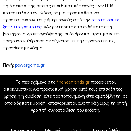
τη διάρκεια της οποίας οι ρυθμιστικές αρχές των ΗΠΑ
κατέστειλαν τον κλάδο, σε μια προσπάθεια να
προστατεύσουν τους Αμερικανούς από την
απάτη και το
ξέπλυμα χρήματος
. «Αν ρωτήσετε οποιονδήποτε στη
βιομηχανία κρυπτογράφησης, οι άνθρωποι προτιμούν την
τρέχουσα κυβέρνηση σε σύγκριση με την προηγούμενη»,
πρόσθεσε με νόημα.
Πηγή:
powergame.gr
Το περιεχόμενο στο
financetrends.gr
προορίζεται
αποκλειστικά για προσωπική χρήση από τους επισκέπτες. Η
χρήση ή η διάδοση, είτε τροποποιημένη είτε αμετάβλητη, σε
οποιαδήποτε μορφή, απαγορεύεται αυστηρά χωρίς τη ρητή
γραπτή συγκατάθεση του εκδότη.
Επιχειρήσεις
Μετοχές
Crypto
Εταιρικά Νέα