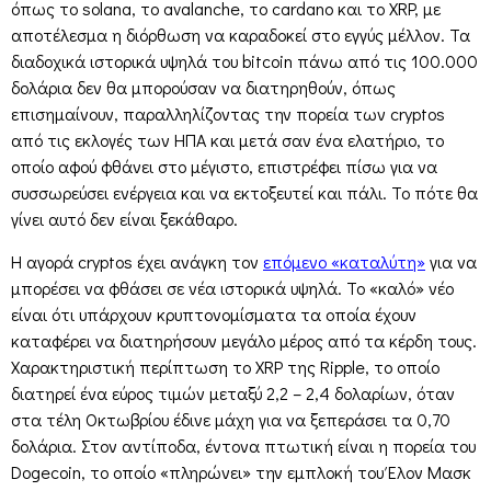
όπως το solana, το avalanche, το cardano και το XRP, με
αποτέλεσμα η διόρθωση να καραδοκεί στο εγγύς μέλλον. Τα
διαδοχικά ιστορικά υψηλά του bitcoin πάνω από τις 100.000
δολάρια δεν θα μπορούσαν να διατηρηθούν, όπως
επισημαίνουν, παραλληλίζοντας την πορεία των cryptos
από τις εκλογές των ΗΠΑ και μετά σαν ένα ελατήριο, το
οποίο αφού φθάνει στο μέγιστο, επιστρέφει πίσω για να
συσσωρεύσει ενέργεια και να εκτοξευτεί και πάλι. Το πότε θα
γίνει αυτό δεν είναι ξεκάθαρο.
H αγορά cryptos έχει ανάγκη τον
επόμενο «καταλύτη»
για να
μπορέσει να φθάσει σε νέα ιστορικά υψηλά. Το «καλό» νέο
είναι ότι υπάρχουν κρυπτονομίσματα τα οποία έχουν
καταφέρει να διατηρήσουν μεγάλο μέρος από τα κέρδη τους.
Χαρακτηριστική περίπτωση το XRP της Ripple, το οποίο
διατηρεί ένα εύρος τιμών μεταξύ 2,2 – 2,4 δολαρίων, όταν
στα τέλη Οκτωβρίου έδινε μάχη για να ξεπεράσει τα 0,70
δολάρια. Στον αντίποδα, έντονα πτωτική είναι η πορεία του
Dogecoin, το οποίο «πληρώνει» την εμπλοκή του Έλον Μασκ