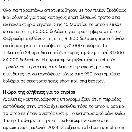
Όλα τα παραπάνω αποτυπώθηκαν με τον πλέον ξεκάθαρο
(και οδυνηρό για τους κατόχους short θέσεων) τρόπο στα
ανταλλακτήρια cryptos. Στις 10 Μαρτίου το bitcoin έπεσε
κάτω από τις 80.000 δολάρια, για πρώτη φορά από τον
Φεβρουάριο, φθάνοντας στις 76.800 δολάρια, προτού βγάλει
αντίδραση και επιστρέψει στις 81.000 δολάρια. Τα
τελευταία 24ωρα διατηρεί ένα εύρος τιμών μεταξύ 81.000-
84.000 δολαρίων. Η συγκεκριμένη «βουτιά» του bitcoin
προκάλεσε τεράστιες απώλειες στην αγορά, με τους
επενδυτές να καταγράφουν πάνω από 950 εκατομμύρια
δολάρια σε ρευστοποιήσεις short και long θέσεων.
Η ώρα της αλήθειας για τα cryptos
Αναλυτές κρυπτογράφησης υπογραμμίζουν ότι η περίοδος
αστάθειας στην οποία έχει εισέλθει τόσο το bitcoin, όσο και
τα altcoins ήταν αναπόφευκτη. Το εντυπωσιακό ράλι ελέω
Trump Trade μετά τη νίκη του Ρεπουμπλικανού στις
αμερικανικές εκλογές 2024 εκτόξευσε το bitcoin και altcoins