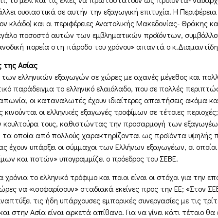
λλει ουσιαστικά σε αυτήν την εξαγωγική επιτυχία. Η Περιφέρεια
ν κλάδο) και οι περιφέρειες Ανατολικής Μακεδονίας- Θράκης κα
μεγάλο ποσοστό αυτών των εμβληματικών προϊόντων, συμβάλλο
νοδική πορεία στη πάροδο του χρόνου» απαντά ο κ.Διαμαντίδη
ς της Ασίας
η των ελληνικών εξαγωγών σε χώρες με αχανές μέγεθος και πολλέ
κό παράδειγμα το ελληνικό ελαιόλαδο, που σε πολλές περιπτώσ
Ιαπωνία, οι καταναλωτές έχουν ιδιαίτερες απαιτήσεις ακόμα κ
 κινούνται οι ελληνικές εξαγωγές τροφίμων σε τέτοιες περιοχές
ν κουλτούρα τους, καθιστώντας την προσαρμογή των εξαγωγέων
α οποία από πολλούς χαρακτηρίζονται ως προϊόντα υψηλής πρ
ας έχουν υπάρξει οι σύμμαχοι των Ελλήνων εξαγωγέων, οι οποίοι
ίμων και ποτών» υπογραμμίζει ο πρόεδρος του ΣΕΒΕ.
α χρόνια το ελληνικό τρόφιμο και ποιοι είναι οι στόχοι για την 
 χώρες να «ισοφαρίσουν» σταδιακά εκείνες προς την ΕΕ; «Στον 
αναπτύξει τις ήδη υπάρχουσες εμπορικές συνεργασίες με τις τρί
και στην Ασία είναι αρκετά απίθανο. Για να γίνει κάτι τέτοιο 