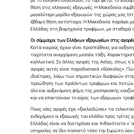
θέση στις ελληνικές εξαγωγές. Η Μακεδονία συμβά
μεγαλύτερο μερίδιο εξαγωγών της χώρας μας (στο
έβδομη θέση αντίστοιχα. Η Μακεδονία παράγει 
Ελλάδας στη βιομηχανία τροφίμων, με σταθερά α
Οι σύμμαχοι των Ελλήνων εξαγωγέων στις αγορέ
Κατά καιρούς έχουν γίνει προσπάθειες για αύξησ
ταχύτατα ανερχόμενη μεσαία τάξη. Χαρακτηριστι
καλλυντικό. Σε άλλες αγορές της Ασίας, όπως η 
αγορές αυτές είναι παραδοσιακά «δύσκολες». Πώς
ιδιαίτερες, λόγω των σημαντικών διαφορών στη
προώθηση των προϊόντων τροφίμων και ποτών, τ
όλο και αυξανόμενη φήμη της μεσογειακής κουζίν
και να επεκτείνουν το εύρος των εξαγωγών τροφ
Ποιες νέες αγορές έχει «ξεκλειδώσει» τα τελευταί
ενδεχόμενο οι εξαγωγές του κλάδου προς τρίτες
Ελλάδας είναι να διατηρήσει και πιθανότατα ν’ 
υπηρεσίες σε ίδιο ποσοστό τόσο την Ευρώπη όσο 