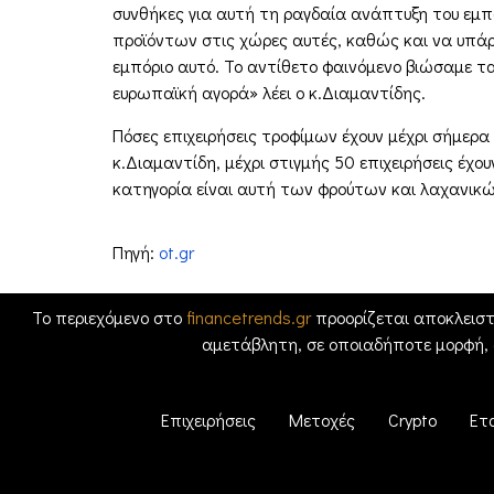
συνθήκες για αυτή τη ραγδαία ανάπτυξη του εμ
προϊόντων στις χώρες αυτές, καθώς και να υπάρξ
εμπόριο αυτό. Το αντίθετο φαινόμενο βιώσαμε τα
ευρωπαϊκή αγορά» λέει ο κ.Διαμαντίδης.
Πόσες επιχειρήσεις τροφίμων έχουν μέχρι σήμερα
κ.Διαμαντίδη, μέχρι στιγμής 50 επιχειρήσεις έχ
κατηγορία είναι αυτή των φρούτων και λαχανικώ
Πηγή:
ot.gr
Το περιεχόμενο στο
financetrends.gr
προορίζεται αποκλειστ
αμετάβλητη, σε οποιαδήποτε μορφή,
Επιχειρήσεις
Μετοχές
Crypto
Ετ