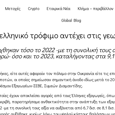
Μετοχές
Crypto
Εταιρικά Νέα
Κλήμα – περιβάλλον
Global Blog
 ελληνικό τρόφιμο αντέχει στις γ
θηκαν τόσο το 2022 -με τη συνολική τους αξ
ευρώ- όσο και το 2023, καταλήγοντας στα 9,1
ήκες, είτε αυτές αφορούν τον πόλεμο στην Ουκρανία είτε τις ε
ι ποτών, οι οποίες σημείωσαν σημαντική άνοδο ιδίως μετά το 2
νδέσμου Εξαγωγέων-ΣΕΒΕ, Συμεών Διαμαντίδης.
οποίες έχουν αποκλείσει αγορές από τους Έλληνες εξαγωγείς, όπ
ακριβή, παρατηρήσαμε ανθεκτικότητα στην ανάπτυξη των εξαγ
με τη συνολική τους αξία να αυξάνεται από 6,7 δισ. σε 8,1 δισ
αγοράς αυξήθηκε, κυρίως λόγω του υψηλού κόστους θαλάσσιων μ