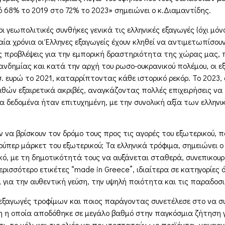
68% το 2019 στο 72% το 2023» σημειώνει ο κ.Διαμαντίδης.
 γεωπολιτικές συνθήκες γενικά τις ελληνικές εξαγωγές (όχι μό
ταία χρόνια οι Έλληνες εξαγωγείς έχουν κληθεί να αντιμετωπίσο
ές προβλέψεις για την εμπορική δραστηριότητα της χώρας μας
ανδημίας και κατά την αρχή του ρωσο-ουκρανικού πολέμου, οι 
σ. ευρώ το 2021, καταρρίπτοντας κάθε ιστορικό ρεκόρ. Το 2023, 
θών εξαιρετικά ακριβές, αναγκάζοντας πολλές επιχειρήσεις να 
α δεδομένα ήταν επιτυχημένη, με την συνολική αξία των ελλην
ν να βρίσκουν τον δρόμο τους προς τις αγορές του εξωτερικού, 
ύπερ μάρκετ του εξωτερικού; Τα ελληνικά τρόφιμα, σημειώνει 
ό, με τη δημοτικότητά τους να αυξάνεται σταθερά, συνεπικουρ
ισσότερο ετικέτες “made in Greece”, ιδιαίτερα σε κατηγορίες όπ
ι για την αυθεντική γεύση, την υψηλή ποιότητα και τις παραδοσ
ές εξαγωγές τροφίμων και ποιος παράγοντας συνετέλεσε στο να 
η οποία αποδόθηκε σε μεγάλο βαθμό στην παγκόσμια ζήτηση για
ύρτι, το μέλι και τις ελιές να πρωτοστατούν ως προϊόντα- ναυα