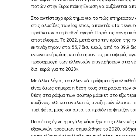
ποτών στην Ευρωπαϊκή Ένωση να αυξάνεται από 
Στο αντίστοιχο ερώτημα για το πώς επηρέασαν οι
στις αλυσίδες των logistics, απαντά: «Τα τελευ
προϊόντων στη διεθνή αγορά. Παρά τις αρνητικ
αποτέλεσμα. Το 2022, μετά από την κρίση της π
εκτινάχτηκαν στα 55,7 δισ. ευρώ, από τα 39,9 δι
ενεργειακή κρίση, κατέστησαν τις μεταφορές αγα
προσαρμογή των ελληνικών επιχειρήσεων στα νέ
δισ. ευρώ για το 2023».
Με άλλα λόγια, τα ελληνικά τρόφιμα εξακολουθού
είναι όμως σήμερα η θέση τους στα ράφια των σο
θέση στα ράφια των σούπερ μάρκετ στο εξωτερικ
κουζίνας. «Οι καταναλωτές αναζητούν όλο και περ
τυρί φέτα, μιας και αυτά τα προϊόντα φημίζοντα
Ποιο έτος έγινε η μεγάλη «έκρηξη» στις ελληνικ
εξαγωγών τροφίμων σημειώθηκε το 2020, αύξηση 
με το ελληνικό ελαιόλαδο, το τυρί φέτα, το γιαο