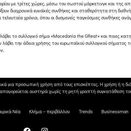
πορίου με τρίτες χώρες, μέσω του σωστού μάρκετινγκ και της
ουν διαχρονικά ευνοϊκές συνθήκες και σταθερότητα στη διεθνή 
 τελευταία χρόνια, όπου οι δυσμενείς παγκόσμιες συνθήκες αν
 λάβει το συλλογικό σήμα «Macedonia the GReat» και ποιες κα
ουν λάβει την άδεια χρήσης του ευρωπαϊκού συλλογικού σήματος 
ν.
ικά για προσωπική χρήση από τους επισκέπτες. Η χρήση ή η διά
 απαγορεύεται αυστηρά χωρίς τη ρητή γραπτή συγκατάθεση του
αιρικά Νέα
Κλήμα – περιβάλλον
Trends
Businessman