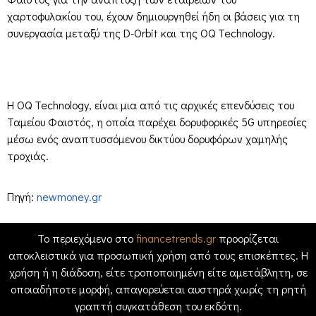
χαρτοφυλακίου του, έχουν δημιουργηθεί ήδη οι βάσεις για τη
συνεργασία μεταξύ της D-Orbit και της OQ Technology.
Η OQ Technology, είναι μια από τις αρχικές επενδύσεις του
Ταμείου Φαιστός, η οποία παρέχει δορυφορικές 5G υπηρεσίες
μέσω ενός αναπτυσσόμενου δικτύου δορυφόρων χαμηλής
τροχιάς.
Πηγή:
newmoney.gr
Το περιεχόμενο στο
financetrends.gr
προορίζεται
αποκλειστικά για προσωπική χρήση από τους επισκέπτες. Η
χρήση ή η διάδοση, είτε τροποποιημένη είτε αμετάβλητη, σε
οποιαδήποτε μορφή, απαγορεύεται αυστηρά χωρίς τη ρητή
γραπτή συγκατάθεση του εκδότη.