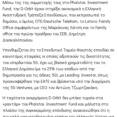
Μέσω της της συμμετοχής τους στο Phaistos Investment
Fund, την D-Orbit έχουν στηρίξει οικονομικά η Ελληνική
Αναπτυξιακή Τράπεζα Επενδύσεων, που εκπροσωπεί το
δημόσιο, ο όμιλος ΟΤΕ/Deutsche TeleKom, το Latsco Family
Office συμφερόντων της Μαριάννας Λάτση και το family
office του πρώην προέδρου του ΣΕΒ, Δημήτρη
Δασκαλόπουλου.
Υπενθυμίζεται ότι το Επενδυτικό Ταμείο Φαιστός επενδύει σε
καινοτόμες εταιρείες οι οποίες αξιοποιούν τις δυνατότητες
του υπερδικτύου 5G, έχει ως βασικό χρηματοδότη του το
Ελληνικό Δημόσιο (με το 25% των εσόδων από την
δημοπρασία για τις άδειες 5G), με Leading Investor, όπως
προαναφέρθηκε την ΕΑΤΕ και βρίσκεται υπό την διαχείριση
της 5G Ventures, με CEO τον Αντώνη Τζωρτζακάκη.
Η ταχύτατα ανερχόμενη D-Orbit δεν μπήκε τυχαία στα
«ραντάρ» του Phaistos Investment Fund και μάλιστα στο
πλαίσιο της συγκεκριμένης επένδυσης ανακοινώθηκε ότι η
πιο καλά χρηματοδοτημένη startup της ελληνικής λίστας για