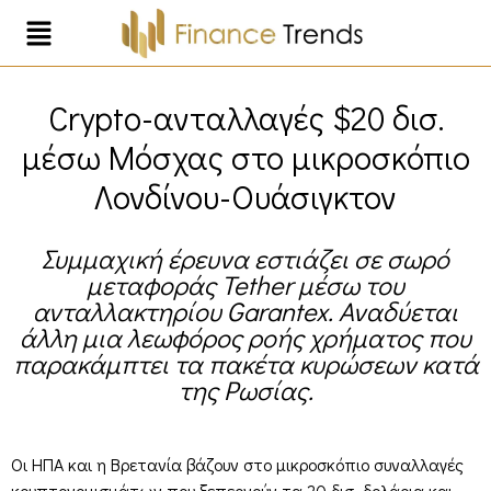
Crypto-ανταλλαγές $20 δισ.
μέσω Μόσχας στο μικροσκόπιο
Λονδίνου-Ουάσιγκτον
Συμμαχική έρευνα εστιάζει σε σωρό
μεταφοράς Tether μέσω του
ανταλλακτηρίου Garantex. Αναδύεται
άλλη μια λεωφόρος ροής χρήματος που
παρακάμπτει τα πακέτα κυρώσεων κατά
της Ρωσίας.
Οι ΗΠΑ και η Βρετανία βάζουν στο μικροσκόπιο συναλλαγές
κρυπτονομισμάτων που ξεπερνούν τα 20 δισ. δολάρια και