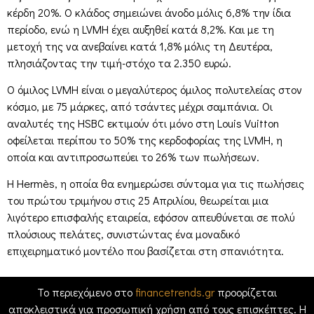
κέρδη 20%. Ο κλάδος σημειώνει άνοδο μόλις 6,8% την ίδια
περίοδο, ενώ η LVMH έχει αυξηθεί κατά 8,2%. Και με τη
μετοχή της να ανεβαίνει κατά 1,8% μόλις τη Δευτέρα,
πλησιάζοντας την τιμή-στόχο τα 2.350 ευρώ.
Ο όμιλος LVMH είναι ο μεγαλύτερος όμιλος πολυτελείας στον
κόσμο, με 75 μάρκες, από τσάντες μέχρι σαμπάνια. Οι
αναλυτές της HSBC εκτιμούν ότι μόνο στη Louis Vuitton
οφείλεται περίπου το 50% της κερδοφορίας της LVMH, η
οποία και αντιπροσωπεύει το 26% των πωλήσεων.
Η Hermès, η οποία θα ενημερώσει σύντομα για τις πωλήσεις
του πρώτου τριμήνου στις 25 Απριλίου, θεωρείται μια
λιγότερο επισφαλής εταιρεία, εφόσον απευθύνεται σε πολύ
πλούσιους πελάτες, συνιστώντας ένα μοναδικό
επιχειρηματικό μοντέλο που βασίζεται στη σπανιότητα.
Το περιεχόμενο στο
financetrends.gr
προορίζεται
αποκλειστικά για προσωπική χρήση από τους επισκέπτες. Η