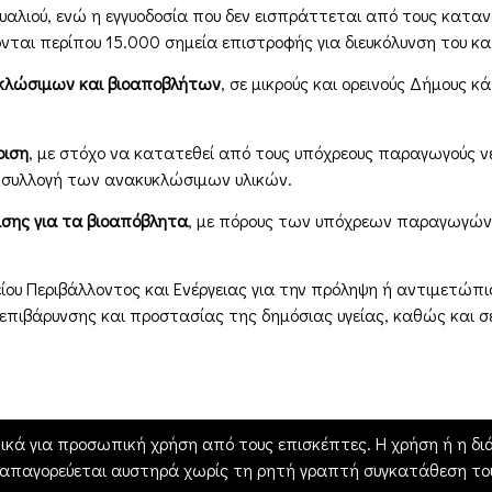
γυαλιού, ενώ η εγγυοδοσία που δεν εισπράττεται από τους κατα
ται περίπου 15.000 σημεία επιστροφής για διευκόλυνση του 
υκλώσιμων και βιοαποβλήτων
, σε μικρούς και ορεινούς Δήμους
ριση
, με στόχο να κατατεθεί από τους υπόχρεους παραγωγούς νέ
η συλλογή των ανακυκλώσιμων υλικών.
ισης για τα βιοαπόβλητα
, με πόρους των υπόχρεων παραγωγών,
ίου Περιβάλλοντος και Ενέργειας για την πρόληψη ή αντιμετώ
επιβάρυνσης και προστασίας της δημόσιας υγείας, καθώς και 
ικά για προσωπική χρήση από τους επισκέπτες. Η χρήση ή η διά
 απαγορεύεται αυστηρά χωρίς τη ρητή γραπτή συγκατάθεση του