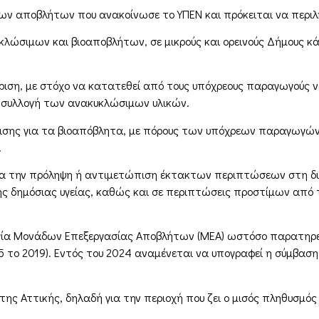
η των αποβλήτων που ανακοίνωσε το ΥΠΕΝ και πρόκειται να περι
κλώσιμων και βιοαποβλήτων, σε μικρούς και ορεινούς Δήμους 
ιση, με στόχο να κατατεθεί από τους υπόχρεους παραγωγούς νέ
η συλλογή των ανακυκλώσιμων υλικών.
ρισης για τα βιοαπόβλητα, με πόρους των υπόχρεων παραγωγών
.
ια την πρόληψη ή αντιμετώπιση έκτακτων περιπτώσεων στη δι
ς δημόσιας υγείας, καθώς και σε περιπτώσεις προστίμων από τ
γία Μονάδων Επεξεργασίας Αποβλήτων (ΜΕΑ) ωστόσο παρατηρείτ
(5 το 2019). Εντός του 2024 αναμένεται να υπογραφεί η σύμβαση
της Αττικής, δηλαδή για την περιοχή που ζει ο μισός πληθυσμό