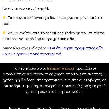
Γιατί στη νέα εποχή της AI:
Το πραγματικό leverage δεν δημιουργείται μόνο από τα
tools.
Δημιουργείται από το operational redesign που επιτρέπει
στα tools να αποδώσουν πραγματική αξία.
Μπορεί να σας ενδιαφέρει:
Η AI δημιουργεί πραγματική αξία
μόνο με οργανωσιακή προσαρμογή
Το περιεχόμενο στο
financetrends.gr
προορίζεται
αποκλειστικά για προσωπική χρήση από τους επισκέπτες. Η
χρήση ή η διάδοση, είτε τροποποιημένη είτε αμετάβλητη, σε
οποιαδήποτε μορφή, απαγορεύεται αυστηρά χωρίς τη ρητή
γραπτή συγκατάθεση του εκδότη.
Επιχειρήσεις
Μετοχές
Crypto
Εταιρικά Νέα