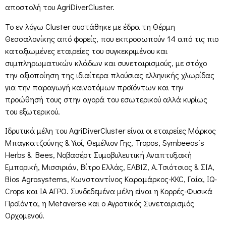
αποστολή του AgriDiverCluster.
Το εν λόγω Cluster συστάθηκε με έδρα τη Θέρμη
Θεσσαλονίκης από φορείς, που εκπροσωπούν 14 από τις πιο
καταξιωμένες εταιρείες του συγκεκριμένου και
συμπληρωματικών κλάδων και συνεταιρισμούς, με στόχο
την αξιοποίηση της ιδιαίτερα πλούσιας ελληνικής χλωρίδας
για την παραγωγή καινοτόμων προϊόντων και την
προώθησή τους στην αγορά του εσωτερικού αλλά κυρίως
του εξωτερικού.
Ιδρυτικά μέλη του AgriDiverCluster είναι οι εταιρείες Μάρκος
Μπαγκατζούνης & Υιοί, Θεμέλιον Γης, Tropos, Symbeeosis
Herbs & Bees, Νοβασέρτ Συμοβυλευτική Αναπτυξιακή
Εμπορική, Μισσιριάν, Βίτρο Ελλάς, ΕΛΒΙΖ, Α.Τσιότσιος & ΣΙΑ,
Bios Agrosystems, Κωνσταντίνος Καραμάρκος-KKC, Γαία, IQ-
Crops και IA ΑΓΡΟ. Συνδεδεμένα μέλη είναι η Κορρές-Φυσικά
Προϊόντα, η Metaverse και ο Αγροτικός Συνεταιρισμός
Ορχομενού.