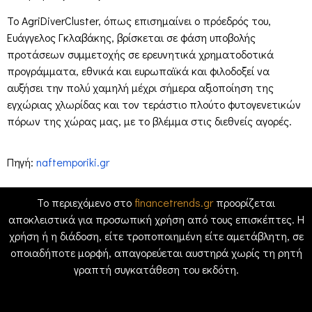
Το AgriDiverCluster, όπως επισημαίνει ο πρόεδρός του,
Ευάγγελος Γκλαβάκης, βρίσκεται σε φάση υποβολής
προτάσεων συμμετοχής σε ερευνητικά χρηματοδοτικά
προγράμματα, εθνικά και ευρωπαϊκά και φιλοδοξεί να
αυξήσει την πολύ χαμηλή μέχρι σήμερα αξιοποίηση της
εγχώριας χλωρίδας και τον τεράστιο πλούτο φυτογενετικών
πόρων της χώρας μας, με το βλέμμα στις διεθνείς αγορές.
Πηγή:
naftemporiki.gr
Το περιεχόμενο στο
financetrends.gr
προορίζεται
αποκλειστικά για προσωπική χρήση από τους επισκέπτες. Η
χρήση ή η διάδοση, είτε τροποποιημένη είτε αμετάβλητη, σε
οποιαδήποτε μορφή, απαγορεύεται αυστηρά χωρίς τη ρητή
γραπτή συγκατάθεση του εκδότη.